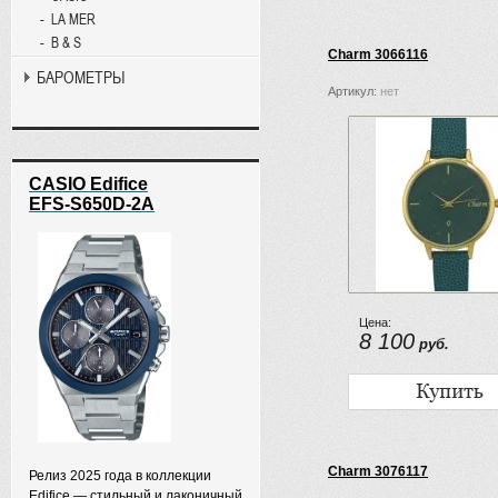
LA MER
B & S
Charm 3066116
БАРОМЕТРЫ
Артикул:
нет
CASIO Edifice
EFS-S650D-2A
Цена:
8 100
руб.
Charm 3076117
Релиз 2025 года в коллекции
Edifice — стильный и лаконичный