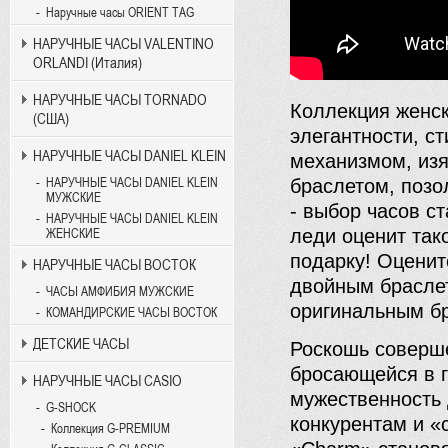
Наручные часы ORIENT TAG
НАРУЧНЫЕ ЧАСЫ VALENTINO
ORLANDI (Италия)
НАРУЧНЫЕ ЧАСЫ TORNADO
Коллекция женск
(США)
элегантности, с
НАРУЧНЫЕ ЧАСЫ DANIEL KLEIN
механизмом, из
НАРУЧНЫЕ ЧАСЫ DANIEL KLEIN
браслетом, поз
МУЖСКИЕ
- выбор часов с
НАРУЧНЫЕ ЧАСЫ DANIEL KLEIN
леди оценит так
ЖЕНСКИЕ
подарку! Оценит
НАРУЧНЫЕ ЧАСЫ ВОСТОК
двойным браслет
ЧАСЫ АМФИБИЯ МУЖСКИЕ
оригинальным б
КОМАНДИРСКИЕ ЧАСЫ ВОСТОК
ДЕТСКИЕ ЧАСЫ
Роскошь соверш
бросающейся в г
НАРУЧНЫЕ ЧАСЫ CASIO
мужественность 
G-SHOCK
конкурентам и «
Коллекция G-PREMIUM