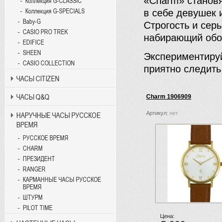
«Charm» станов
Коллекция G-CLASSIC
Коллекция G-SPECIALS
в себе девушек 
Baby-G
Строгость и сер
CASIO PRO TREK
набирающий обор
EDIFICE
SHEEN
Экспериментируй
CASIO COLLECTION
приятно следить
ЧАСЫ CITIZEN
ЧАСЫ Q&Q
Charm 1906909
Артикул:
нет
НАРУЧНЫЕ ЧАСЫ РУССКОЕ
ВРЕМЯ
РУССКОЕ ВРЕМЯ
CHARM
ПРЕЗИДЕНТ
RANGER
КАРМАННЫЕ ЧАСЫ РУССКОЕ
ВРЕМЯ
ШТУРМ
PILOT TIME
Цена: