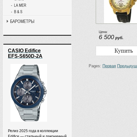
LA MER
B & S
БАРОМЕТРЫ
Цена:
6 500
руб.
CASIO Edifice
EFS-S650D-2A
Pages:
Первая
Предыдущ
Релиз 2025 года в коллекции
Edifice — стильный и лаконичный