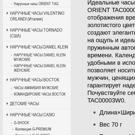
Идеальные часы
Наручные часы ORIENT TAG
ORIENT TAC00003
НАРУЧНЫЕ ЧАСЫ VALENTINO
отображения вре
ORLANDI (Италия)
золотистого цве
НАРУЧНЫЕ ЧАСЫ TORNADO
создают элегант
(США)
на ощупь и идеа
НАРУЧНЫЕ ЧАСЫ DANIEL KLEIN
пружинным авто
времени. Календ
НАРУЧНЫЕ ЧАСЫ DANIEL KLEIN
МУЖСКИЕ
удобными в испо
НАРУЧНЫЕ ЧАСЫ DANIEL KLEIN
позволяет носит
ЖЕНСКИЕ
мужчин, ценящих
НАРУЧНЫЕ ЧАСЫ ВОСТОК
гарантирует над
ЧАСЫ АМФИБИЯ МУЖСКИЕ
Почувствуйте с
КОМАНДИРСКИЕ ЧАСЫ ВОСТОК
TAC00003W0.
ДЕТСКИЕ ЧАСЫ
Длина×Шир
НАРУЧНЫЕ ЧАСЫ CASIO
G-SHOCK
Вес
70 г
Коллекция G-PREMIUM