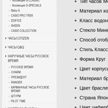
Коллекция G-CLASSIC
Тип часов
Ме
Коллекция G-SPECIALS
Материал к
Baby-G
CASIO PRO TREK
Класс водо
EDIFICE
SHEEN
Стекло
Мин
CASIO COLLECTION
ЧАСЫ CITIZEN
Способ ото
ЧАСЫ Q&Q
Стиль
Класс
НАРУЧНЫЕ ЧАСЫ РУССКОЕ
Форма
Круг
ВРЕМЯ
РУССКОЕ ВРЕМЯ
Цвет корпу
CHARM
ПРЕЗИДЕНТ
Материал б
RANGER
Цвет брасле
КАРМАННЫЕ ЧАСЫ РУССКОЕ
ВРЕМЯ
ШТУРМ
Страна
Япо
PILOT TIME
Цвет цифер