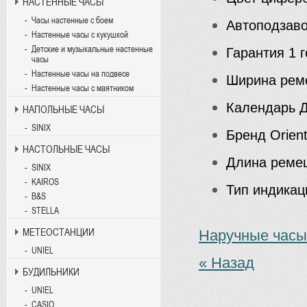
НАСТЕННЫЕ ЧАСЫ
Часы настенные с боем
Автоподзав
Настенные часы с кукушкой
Детские и музыкальные настенные
Гарантия
1 г
часы
Настенные часы на подвесе
Ширина рем
Настенные часы с маятником
Календарь
Д
НАПОЛЬНЫЕ ЧАСЫ
SINIX
Бренд
Orien
НАСТОЛЬНЫЕ ЧАСЫ
Длина реме
SINIX
KAIROS
Тип индикац
B&S
STELLA
МЕТЕОСТАНЦИИ
Наручные час
UNIEL
« Назад
БУДИЛЬНИКИ
UNIEL
CASIO