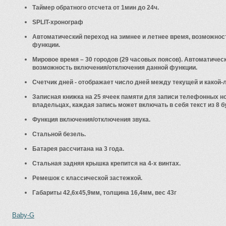
Таймер обратного отсчета от 1мин до 24ч.
SPLIT-хронограф
Автоматический переход на зимнее и летнее время, возможно
функции.
Мировое время – 30 городов (29 часовых поясов). Автоматическ
возможность включения/отключения данной функции.
Счетчик дней - отображает число дней между текущей и какой-л
Записная книжка на 25 ячеек памяти для записи телефонных 
владельцах, каждая запись может включать в себя текст из 8 б
Функция включения/отключения звука.
Стальной безель.
Батарея рассчитана на 3 года.
Стальная задняя крышка крепится на 4-х винтах.
Ремешок с классической застежкой.
Габариты 42,6х45,9мм, толщина 16,4мм, вес 43г
Baby-G