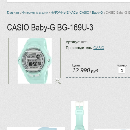
Главная
\
Интернет магазин
\
НАРУЧНЫЕ ЧАСЫ CASIO
\
Baby-G
\ CASIO Baby-G 
CASIO Baby-G BG-169U-3
Артикул:
нет
Производитель:
CASIO
Цена:
Кол-во:
12 990
руб.