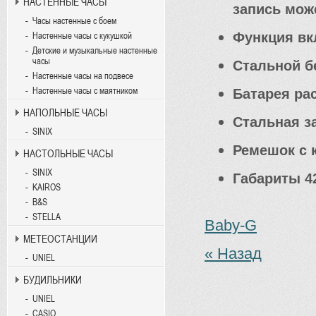
НАСТЕННЫЕ ЧАСЫ
запись може
Часы настенные с боем
Функция вк
Настенные часы с кукушкой
Детские и музыкальные настенные
часы
Стальной б
Настенные часы на подвесе
Настенные часы с маятником
Батарея рас
НАПОЛЬНЫЕ ЧАСЫ
Стальная з
SINIX
Ремешок с 
НАСТОЛЬНЫЕ ЧАСЫ
SINIX
Габариты 42
KAIROS
B&S
STELLA
Baby-G
МЕТЕОСТАНЦИИ
« Назад
UNIEL
БУДИЛЬНИКИ
UNIEL
CASIO