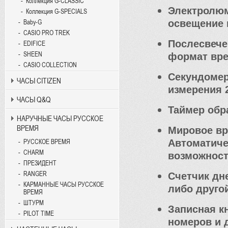
Коллекция G-CLASSIC
Электролюм
Коллекция G-SPECIALS
освещение 
Baby-G
CASIO PRO TREK
Послесвечен
EDIFICE
SHEEN
формат вре
CASIO COLLECTION
Секундомер
ЧАСЫ CITIZEN
измерения 
ЧАСЫ Q&Q
Таймер обра
НАРУЧНЫЕ ЧАСЫ РУССКОЕ
ВРЕМЯ
Мировое вр
Автоматиче
РУССКОЕ ВРЕМЯ
CHARM
возможност
ПРЕЗИДЕНТ
RANGER
Счетчик дне
КАРМАННЫЕ ЧАСЫ РУССКОЕ
либо другой
ВРЕМЯ
ШТУРМ
Записная к
PILOT TIME
номеров и 