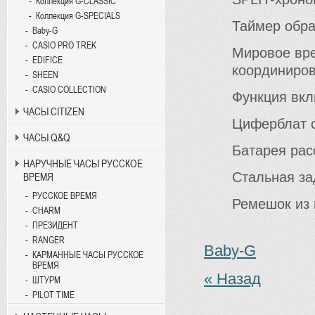
Коллекция G-CLASSIC
Коллекция G-SPECIALS
Таймер
обра
Baby-G
CASIO PRO TREK
Мировое вр
EDIFICE
координиров
SHEEN
CASIO COLLECTION
Функция вкл
ЧАСЫ CITIZEN
Циферблат с
ЧАСЫ Q&Q
Батарея рас
НАРУЧНЫЕ ЧАСЫ РУССКОЕ
Стальная за
ВРЕМЯ
РУССКОЕ ВРЕМЯ
Ремешок из 
CHARM
ПРЕЗИДЕНТ
RANGER
Baby-G
КАРМАННЫЕ ЧАСЫ РУССКОЕ
ВРЕМЯ
« Назад
ШТУРМ
PILOT TIME