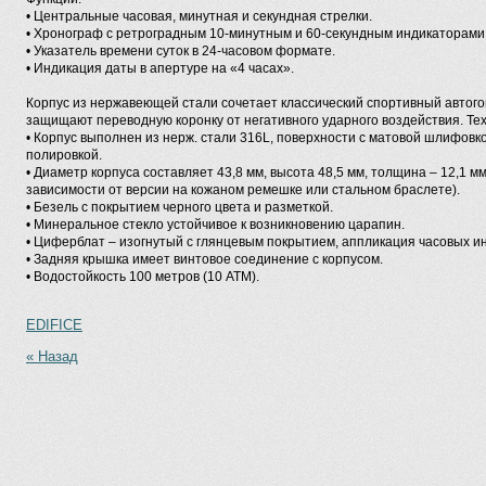
• Центральные часовая, минутная и секундная стрелки.
• Хронограф с ретроградным 10-минутным и 60-секундным индикаторами
• Указатель времени суток в 24-часовом формате.
• Индикация даты в апертуре на «4 часах».
Корпус из нержавеющей стали сочетает классический спортивный автого
защищают переводную коронку от негативного ударного воздействия. Тех
• Корпус выполнен из нерж. стали 316L, поверхности с матовой шлифовк
полировкой.
• Диаметр корпуса составляет 43,8 мм, высота 48,5 мм, толщина – 12,1 м
зависимости от версии на кожаном ремешке или стальном браслете).
• Безель с покрытием черного цвета и разметкой.
• Минеральное стекло устойчивое к возникновению царапин.
• Циферблат – изогнутый с глянцевым покрытием, аппликация часовых и
• Задняя крышка имеет винтовое соединение с корпусом.
• Водостойкость 100 метров (10 АТМ).
EDIFICE
« Назад