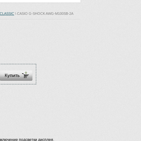
-CLASSIC
\ CASIO G-SHOCK AWG-M100SB-2A
включение подсветки дисплея.