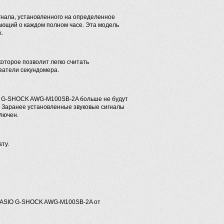
гнала, установленного на определенное
ающий о каждом полном часе. Эта модель
.
оторое позволит легко считать
затели секундомера.
SIO G-SHOCK AWG-M100SB-2A больше не будут
. Заранее установленные звуковые сигналы
ключен.
ату.
 CASIO G-SHOCK AWG-M100SB-2A от