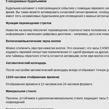
5 ежедневных будильников
Будильник напомнит о повторяющихся событиях с помощью звукового си
время. Вы также можете активировать почасовой сигнал времени, сообщ
имеет пять независимых будильников для оповещения о важных встречах
Функция перемещения стрелок
Нажатие на кнопку обеспечит перемещение стрелок в такое положение, к
информацию с маленьких цифровых дисплеев – например, дату или пока
Включение/выключение звука кнопок
Можно отключить звук при нажатии кнопок. Это означает, что часы CA
издавать звуковой сигнал при переключении от одной функции на другую
или таймеры обратного отчета остаются активными, если звук кнопок от
Автоматический календарь
После настройки автоматический календарь всегда отображает точную д
12/24-часовое отображение времени
Отображение времени в 12-часовом или 24-часовом формате.
Минеральное стекло
Прочное, устойчивое к царапинам минеральное стекло защищает часы
повреждений.