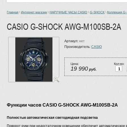
Главная
\
Интернет магазин
\
НАРУЧНЫЕ ЧАСЫ CASIO
\
G-SHOCK
\
Коллекция G
CASIO G-SHOCK AWG-M100SB-2A
Артикул:
нет
Производитель:
CASIO
Цена:
Кол-во:
19 990
руб.
Функции часов CASIO G-SHOCK AWG-M100SB-2A
Полностью автоматическая светодиодная подсветка
Поворот руки при недостаточном освещении обеспечит автоматическое 