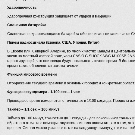
Ударопрочность
Ударопрочная конструкция защищает от ударов и вибрации.
Солнечная батарейка
Солнечная подзаряжающаяся батарейка обеспечивает питание часов 
Прием радиосигнала (Европа, США, Япония, Китай)
В Европе или Северной Америке, во многих частях Канады и Центрально
часов на местный часовой пояс, часы CASIO G-SHOCK AWG-M100SB-2A бу
гарантирующий, что они всегда будут показывать точное время. В больш
время также обновляется автоматически.
Функция мирового времени
Отображение текущего времени в основных городах и конкретных областя
Функция секундомера - 1/100 сек. - 1 час
Прошедшее время измеряется с точностью в 1/100 секунды. Пределы изм
Таймер – 1/1 сек. – 100 минут
Таймер до 100 минут, точностью до 1 секунды - для поклонников точных 
обратного отсчета с помощью звукового сигнала напомнит вам о том, чт
прошел. Сигнал можно установить как на следующую минуту, так и на люб