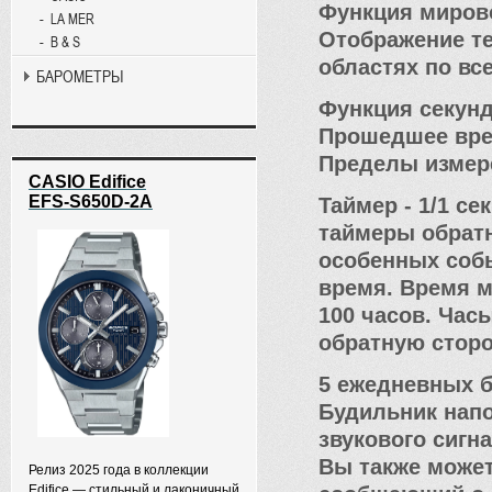
Функция миров
LA MER
Отображение те
B & S
областях по вс
БАРОМЕТРЫ
Функция секундо
Прошедшее врем
Пределы измере
CASIO Edifice
EFS-S650D-2A
Таймер - 1/1 сек
таймеры обратн
особенных собы
время. Время м
100 часов. Час
обратную сторо
5 ежедневных 
Будильник нап
звукового сигн
Вы также может
Релиз 2025 года в коллекции
Edifice — стильный и лаконичный