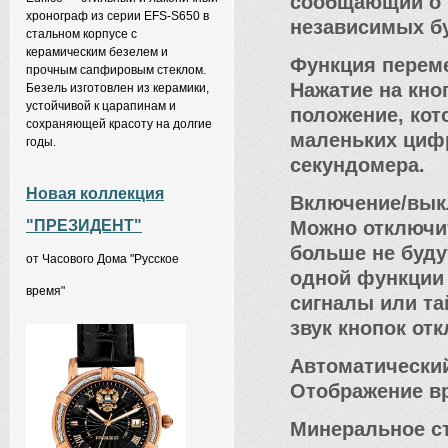
сообщающий о 
хронограф из серии EFS-S650 в
независимых б
стальном корпусе с
керамическим безелем и
Функция перем
прочным сапфировым стеклом.
Нажатие на кно
Безель изготовлен из керамики,
устойчивой к царапинам и
положение, кот
сохраняющей красоту на долгие
маленьких цифр
годы.
секундомера.
Новая коллекция
Включение/вык
Можно отключит
"ПРЕЗИДЕНТ"
больше не буду
от Часового Дома "Русское
одной функции 
время"
сигналы или та
звук кнопок от
Автоматически
Отображение вр
Минеральное с