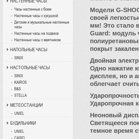
НАСТЕННЫЕ ЧАСЫ
Модели G-SHOC
Часы настенные с боем
Настенные часы с кукушкой
своей легкость
Детские и музыкальные настенные
мм! Это стало 
часы
Guard: модуль 
Настенные часы на подвесе
полиуретановы
Настенные часы с маятником
покрыт закале
НАПОЛЬНЫЕ ЧАСЫ
SINIX
Двойная элект
Одно нажатие к
НАСТОЛЬНЫЕ ЧАСЫ
дисплея, но и 
SINIX
KAIROS
облегчает счи
B&S
Ударопрочност
STELLA
Ударопрочная к
МЕТЕОСТАНЦИИ
UNIEL
Неоновый дисп
Светящееся по
БУДИЛЬНИКИ
темное время с
UNIEL
CASIO