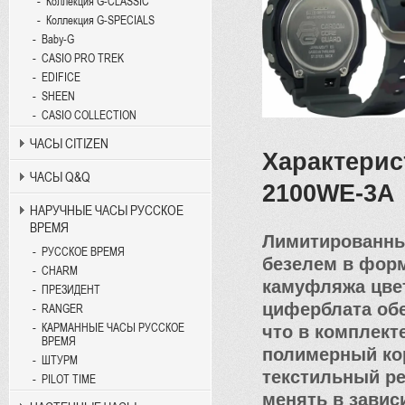
Коллекция G-CLASSIC
Коллекция G-SPECIALS
Baby-G
CASIO PRO TREK
EDIFICE
SHEEN
CASIO COLLECTION
ЧАСЫ CITIZEN
Характерис
ЧАСЫ Q&Q
2100WE-3A
НАРУЧНЫЕ ЧАСЫ РУССКОЕ
ВРЕМЯ
Лимитированный
РУССКОЕ ВРЕМЯ
безелем в форм
CHARM
камуфляжа цвет
ПРЕЗИДЕНТ
циферблата об
RANGER
КАРМАННЫЕ ЧАСЫ РУССКОЕ
что в комплект
ВРЕМЯ
полимерный кор
ШТУРМ
текстильный р
PILOT TIME
менять в завис