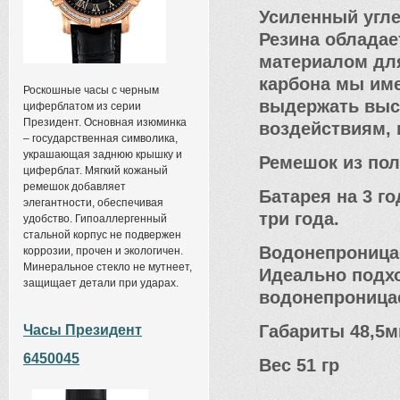
Усиленный угл
Резина облада
материалом для
карбона мы име
Роскошные часы с черным
выдержать выс
циферблатом из серии
Президент. Основная изюминка
воздействиям, 
– государственная символика,
украшающая заднюю крышку и
Ремешок из пол
циферблат. Мягкий кожаный
ремешок добавляет
Батарея на 3 г
элегантности, обеспечивая
три года.
удобство. Гипоаллергенный
стальной корпус не подвержен
Водонепроницае
коррозии, прочен и экологичен.
Минеральное стекло не мутнеет,
Идеально подхо
защищает детали при ударах.
водонепроницае
Габариты
48,5м
Часы Президент
6450045
Вес
51 гр