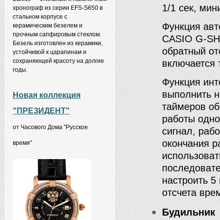
1/1 сек, ми
хронограф из серии EFS-S650 в
стальном корпусе с
Функция авт
керамическим безелем и
прочным сапфировым стеклом.
CASIO G-SH
Безель изготовлен из керамики,
обратный от
устойчивой к царапинам и
сохраняющей красоту на долгие
включается 
годы.
Функция инт
выполнить н
Новая коллекция
таймеров об
"ПРЕЗИДЕНТ"
работы одно
от Часового Дома "Русское
сигнал, раб
окончания 
время"
использоват
последовате
настроить 5
отсчета вре
Будильник