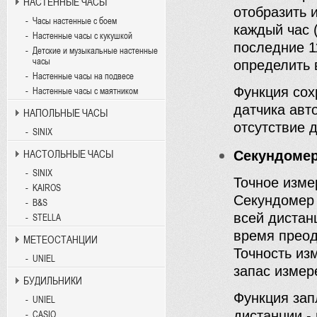
НАСТЕННЫЕ ЧАСЫ
отобразить 
Часы настенные с боем
каждый час 
Настенные часы с кукушкой
последние 1
Детские и музыкальные настенные
часы
определить 
Настенные часы на подвесе
Функция сох
Настенные часы с маятником
датчика авт
НАПОЛЬНЫЕ ЧАСЫ
отсутствие 
SINIX
НАСТОЛЬНЫЕ ЧАСЫ
Секундоме
SINIX
Точное изме
KAIROS
Секундомер 
B&S
всей дистан
STELLA
время преод
МЕТЕОСТАНЦИИ
Точность изм
UNIEL
запас измер
БУДИЛЬНИКИ
Функция зап
UNIEL
дистанции -
CASIO