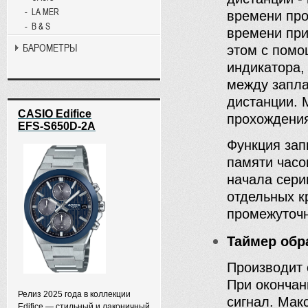
LA MER
времени про
B & S
времени при
БАРОМЕТРЫ
этом с помо
индикатора,
между запл
дистанции. 
CASIO Edifice
прохождения
EFS-S650D-2A
Функция зап
памяти час
начала сери
отдельных к
промежуточн
Таймер обр
Производит 
При окончани
Релиз 2025 года в коллекции
сигнал. Мак
Edifice — стильный и лаконичный