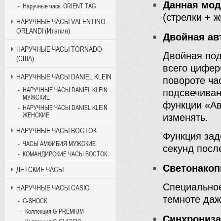
Данная мод
Наручные часы ORIENT TAG
(стрелки + 
НАРУЧНЫЕ ЧАСЫ VALENTINO
ORLANDI (Италия)
Двойная ав
НАРУЧНЫЕ ЧАСЫ TORNADO
Двойная под
(США)
всего цифер
НАРУЧНЫЕ ЧАСЫ DANIEL KLEIN
повороте ч
НАРУЧНЫЕ ЧАСЫ DANIEL KLEIN
подсвечиван
МУЖСКИЕ
функции «Ав
НАРУЧНЫЕ ЧАСЫ DANIEL KLEIN
ЖЕНСКИЕ
изменять.
НАРУЧНЫЕ ЧАСЫ ВОСТОК
Функция зад
ЧАСЫ АМФИБИЯ МУЖСКИЕ
секунд посл
КОМАНДИРСКИЕ ЧАСЫ ВОСТОК
Светонакоп
ДЕТСКИЕ ЧАСЫ
Специальное
НАРУЧНЫЕ ЧАСЫ CASIO
темноте даж
G-SHOCK
Коллекция G-PREMIUM
Синхрониза