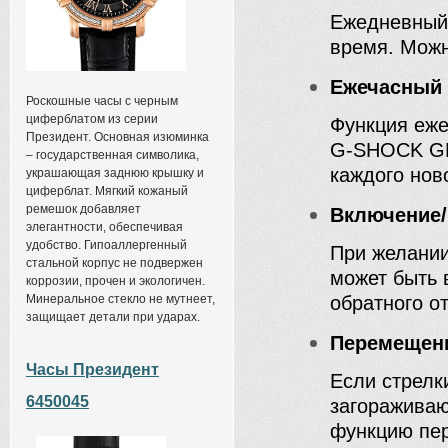
Ежедневный 
время. Можн
Ежечасный 
Роскошные часы с черным
циферблатом из серии
Функция еже
Президент. Основная изюминка
G-SHOCK GB
– государственная символика,
каждого ново
украшающая заднюю крышку и
циферблат. Мягкий кожаный
ремешок добавляет
Включение/
элегантности, обеспечивая
удобство. Гипоаллергенный
При желании
стальной корпус не подвержен
может быть 
коррозии, прочен и экологичен.
Минеральное стекло не мутнеет,
обратного от
защищает детали при ударах.
Перемещени
Часы Президент
Если стрел
6450045
загораживаю
функцию пер