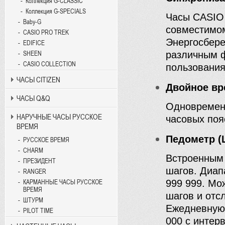
Коллекция G-CLASSIC
Коллекция G-SPECIALS
Часы CASIO
Baby-G
совместимом
CASIO PRO TREK
Энергосбере
EDIFICE
различным ф
SHEEN
CASIO COLLECTION
пользования
ЧАСЫ CITIZEN
Двойное вр
ЧАСЫ Q&Q
Одновременн
НАРУЧНЫЕ ЧАСЫ РУССКОЕ
часовых поя
ВРЕМЯ
Педометр (
РУССКОЕ ВРЕМЯ
CHARM
Встроенным 
ПРЕЗИДЕНТ
шагов. Диап
RANGER
999 999. Мо
КАРМАННЫЕ ЧАСЫ РУССКОЕ
ВРЕМЯ
шагов и отс
ШТУРМ
Ежедневную 
PILOT TIME
000 с интер