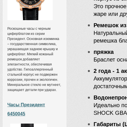
Это прочное
жаре или др
Ремешок из
Роскошные часы с черным
Натуральный
циферблатом из серии
Президент. Основная изюминка
ремешка бла
– государственная символика,
украшающая заднюю крышку и
пряжка
циферблат. Мягкий кожаный
Браслет осн
ремешок добавляет
элегантности, обеспечивая
удобство. Гипоаллергенный
2 года - 1 
стальной корпус не подвержен
Аккумулято
коррозии, прочен и экологичен.
Минеральное стекло не мутнеет,
достаточным
защищает детали при ударах.
Водонепрон
Идеально по
Часы Президент
SHOCK GBA-
6450045
Габариты (Ш