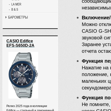
сообщающий 
LA MER
независимых
B & S
Включение/
БАРОМЕТРЫ
Можно отклю
CASIO G-SH
звуковой си
CASIO Edifice
Заранее уст
EFS-S650D-2A
отчета оста
Функция пе
Нажатие на 
положение, 
маленьких ц
секундомера
Функция по
Не помните,
Релиз 2025 года в коллекции
Edifice — стильный и лаконичный