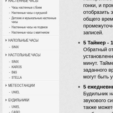
НАСТЕННЫЕ ЧАСЫ
гонки, и пр
Часы настенные с боем
отобразить 
Настенные часы с кукушкой
Детские и музыкальные настенные
общего врем
часы
промежуточн
Настенные часы на подвесе
записей.
Настенные часы с маятником
НАПОЛЬНЫЕ ЧАСЫ
5 Таймер - 
SINIX
Обратный от
НАСТОЛЬНЫЕ ЧАСЫ
установленн
SINIX
минут. Тайм
KAIROS
заданного в
B&S
могут быть 
STELLA
МЕТЕОСТАНЦИИ
5 ежедневн
UNIEL
Будильник н
звукового с
БУДИЛЬНИКИ
также может
UNIEL
CASIO