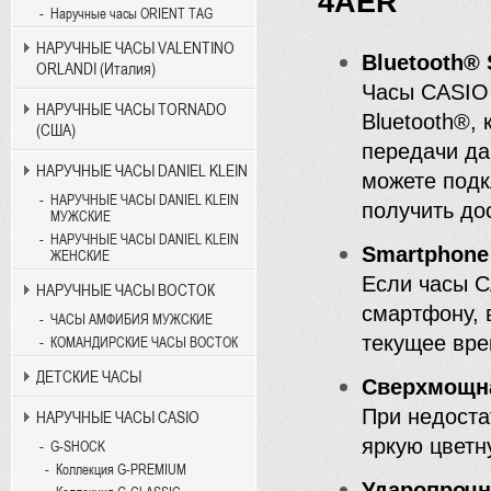
4AER
Наручные часы ORIENT TAG
НАРУЧНЫЕ ЧАСЫ VALENTINO
Bluetooth® 
ORLANDI (Италия)
Часы CASIO
НАРУЧНЫЕ ЧАСЫ TORNADO
Bluetooth®,
(США)
передачи да
НАРУЧНЫЕ ЧАСЫ DANIEL KLEIN
можете подк
НАРУЧНЫЕ ЧАСЫ DANIEL KLEIN
получить до
МУЖСКИЕ
НАРУЧНЫЕ ЧАСЫ DANIEL KLEIN
Smartphone
ЖЕНСКИЕ
Если часы 
НАРУЧНЫЕ ЧАСЫ ВОСТОК
смартфону, 
ЧАСЫ АМФИБИЯ МУЖСКИЕ
текущее вре
КОМАНДИРСКИЕ ЧАСЫ ВОСТОК
ДЕТСКИЕ ЧАСЫ
Сверхмощна
При недоста
НАРУЧНЫЕ ЧАСЫ CASIO
яркую цвет
G-SHOCK
Коллекция G-PREMIUM
Ударопрочн