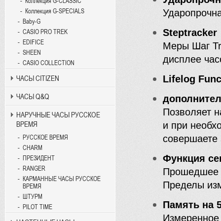
Коллекция G-CLASSIC
Коллекция G-SPECIALS
Ударопрочна
Baby-G
Steptracker
CASIO PRO TREK
EDIFICE
Меры Шаг Tr
SHEEN
дисплее ча
CASIO COLLECTION
Lifelog Func
ЧАСЫ CITIZEN
ЧАСЫ Q&Q
дополнител
Позволяет н
НАРУЧНЫЕ ЧАСЫ РУССКОЕ
ВРЕМЯ
и при необх
совершаете 
РУССКОЕ ВРЕМЯ
CHARM
Функция сек
ПРЕЗИДЕНТ
RANGER
Прошедшее в
КАРМАННЫЕ ЧАСЫ РУССКОЕ
Пределы изм
ВРЕМЯ
ШТУРМ
Память на 5
PILOT TIME
Измеренное 