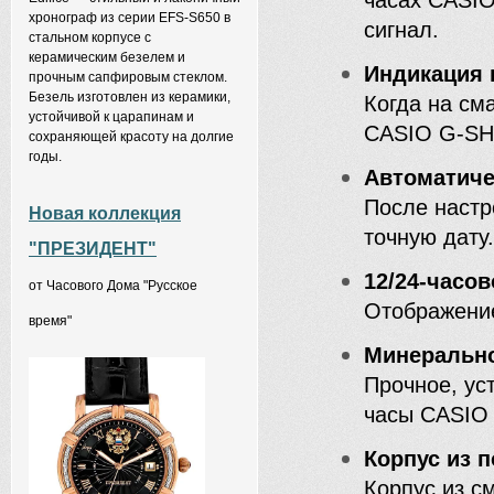
часах CASI
хронограф из серии EFS-S650 в
сигнал.
стальном корпусе с
керамическим безелем и
Индикация 
прочным сапфировым стеклом.
Безель изготовлен из керамики,
Когда на см
устойчивой к царапинам и
CASIO G-SH
сохраняющей красоту на долгие
годы.
Автоматиче
После настр
Новая коллекция
точную дату
"ПРЕЗИДЕНТ"
12/24-часо
от Часового Дома "Русское
Отображение
время"
Минерально
Прочное, ус
часы CASIO
Корпус из 
Корпус из с