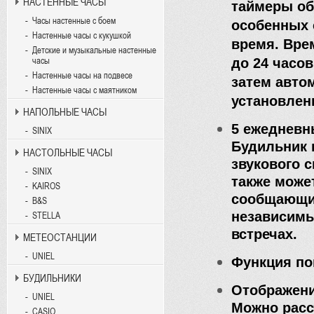
НАСТЕННЫЕ ЧАСЫ
таймеры об
Часы настенные с боем
особенных 
Настенные часы с кукушкой
время. Вре
Детские и музыкальные настенные
до 24 часо
часы
Настенные часы на подвесе
затем автом
Настенные часы с маятником
установлен
НАПОЛЬНЫЕ ЧАСЫ
5 ежедневн
SINIX
Будильник 
НАСТОЛЬНЫЕ ЧАСЫ
звукового 
SINIX
также може
KAIROS
сообщающий
B&S
независимы
STELLA
встречах.
МЕТЕОСТАНЦИИ
UNIEL
Функция по
БУДИЛЬНИКИ
Отображени
UNIEL
Можно расс
CASIO