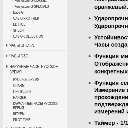
Коллекция G-CLASSIC
оранжевый
Коллекция G-SPECIALS
Baby-G
Ударопрочн
CASIO PRO TREK
EDIFICE
Ударопрочн
SHEEN
Устойчивос
CASIO COLLECTION
Часы созда
ЧАСЫ CITIZEN
Функция ми
ЧАСЫ Q&Q
Отображени
НАРУЧНЫЕ ЧАСЫ РУССКОЕ
конкретных
ВРЕМЯ
РУССКОЕ ВРЕМЯ
Функция сек
CHARM
Измерение 
ПРЕЗИДЕНТ
прохождени
RANGER
подтвержда
КАРМАННЫЕ ЧАСЫ РУССКОЕ
ВРЕМЯ
измерений 
ШТУРМ
PILOT TIME
Таймер - 1/