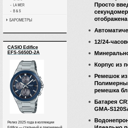
Просто вве
LA MER
секундомер
B & S
отображена
БАРОМЕТРЫ
Автоматиче
12/24-часо
CASIO Edifice
Минерально
EFS-S650D-2A
Корпус из 
Ремешок из
Полимерный
ремешка бл
Батарея CR
GMA-S120S
Водонепрон
Релиз 2025 года в коллекции
Идеально п
Edifice — стильный и лаконичный