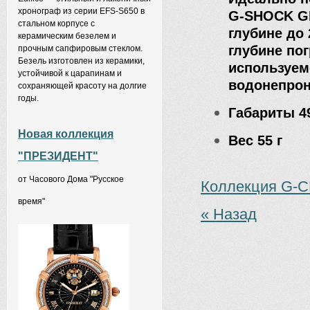
хронограф из серии EFS-S650 в
G-SHOCK G
стальном корпусе с
глубине до 
керамическим безелем и
глубине по
прочным сапфировым стеклом.
Безель изготовлен из керамики,
используем
устойчивой к царапинам и
водонепрон
сохраняющей красоту на долгие
годы.
Габариты
4
Новая коллекция
Вес
55 г
"ПРЕЗИДЕНТ"
от Часового Дома "Русское
Коллекция G-
время"
« Назад