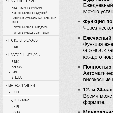
НАСТЕННЫЕ ЧАСЫ
Ежедневный 
Часы настенные с боем
Можно устан
Настенные часы с кукушкой
Детские и музыкальные настенные
Функция по
часы
Через неско
Настенные часы на подвесе
Настенные часы с маятником
Ежечасный 
НАПОЛЬНЫЕ ЧАСЫ
Функция еже
SINIX
G-SHOCK GM
НАСТОЛЬНЫЕ ЧАСЫ
каждого ново
SINIX
Полностью 
KAIROS
B&S
Автоматичес
STELLA
високосные 
МЕТЕОСТАНЦИИ
12- и 24-ч
UNIEL
Время может
БУДИЛЬНИКИ
формате.
UNIEL
Минерально
CASIO