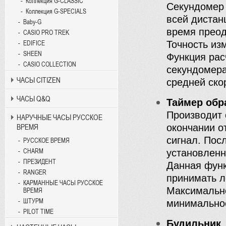
Коллекция G-CLASSIC
Секундомер 
Коллекция G-SPECIALS
всей дистан
Baby-G
время преод
CASIO PRO TREK
Точность из
EDIFICE
SHEEN
Функция рас
CASIO COLLECTION
секундомера
ЧАСЫ CITIZEN
средней ско
ЧАСЫ Q&Q
Таймер обр
Производит 
НАРУЧНЫЕ ЧАСЫ РУССКОЕ
окончании от
ВРЕМЯ
сигнал. Пос
РУССКОЕ ВРЕМЯ
CHARM
установленн
ПРЕЗИДЕНТ
Данная функ
RANGER
принимать л
КАРМАННЫЕ ЧАСЫ РУССКОЕ
Максимально
ВРЕМЯ
ШТУРМ
минимальное
PILOT TIME
Будильник