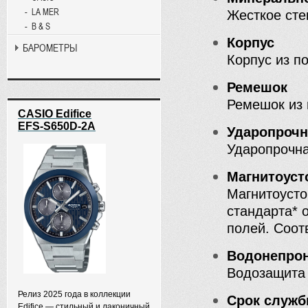
LA MER
Жесткое сте
B & S
Корпус
БАРОМЕТРЫ
Корпус из п
Ремешок
Ремешок из 
CASIO Edifice
EFS-S650D-2A
Ударопроч
Ударопрочна
Магнитоус
Магнитоусто
стандарта* 
полей. Соот
Водонепро
Водозащита 
Релиз 2025 года в коллекции
Срок служб
Edifice — стильный и лаконичный