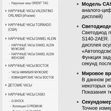
Наручные часы ORIENT TAG
Модель CA
аналого-циф
НАРУЧНЫЕ ЧАСЫ VALENTINO
ORLANDI (Италия)
дисплей)
НАРУЧНЫЕ ЧАСЫ TORNADO
Светодиодн
(США)
Светодиод 
S140-2AER. 
НАРУЧНЫЕ ЧАСЫ DANIEL KLEIN
дисплея осу
НАРУЧНЫЕ ЧАСЫ DANIEL KLEIN
МУЖСКИЕ
«Автоподсве
НАРУЧНЫЕ ЧАСЫ DANIEL KLEIN
Функция зад
ЖЕНСКИЕ
секунд посл
НАРУЧНЫЕ ЧАСЫ ВОСТОК
ЧАСЫ АМФИБИЯ МУЖСКИЕ
Мировое в
КОМАНДИРСКИЕ ЧАСЫ ВОСТОК
В данном ре
ДЕТСКИЕ ЧАСЫ
некоторых о
Показания т
НАРУЧНЫЕ ЧАСЫ CASIO
G-SHOCK
Секундоме
Коллекция G-PREMIUM
Точное изме