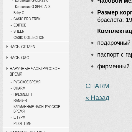
Часовой ме
Коллекция G-CLASSIC
Коллекция G-SPECIALS
Размер кор
Baby-G
браслета: 1
CASIO PRO TREK
EDIFICE
Комплекта
SHEEN
CASIO COLLECTION
подарочный
ЧАСЫ CITIZEN
паспорт с г
ЧАСЫ Q&Q
фирменный 
НАРУЧНЫЕ ЧАСЫ РУССКОЕ
ВРЕМЯ
РУССКОЕ ВРЕМЯ
CHARM
CHARM
ПРЕЗИДЕНТ
« Назад
RANGER
КАРМАННЫЕ ЧАСЫ РУССКОЕ
ВРЕМЯ
ШТУРМ
PILOT TIME