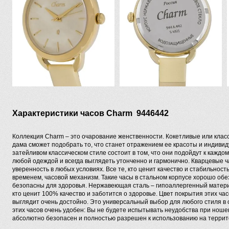
Характеристики часов Charm 9446442
Коллекция Charm – это очарование женственности. Кокетливые или клас
дама сможет подобрать то, что станет отражением ее красоты и индиви
затейливом классическом стиле состоит в том, что они подойдут к каждом
любой одеждой и всегда выглядеть утонченно и гармонично. Кварцевые ч
уверенность в любых условиях. Все те, кто ценит качество и стабильност
временем, часовой механизм. Такие часы в стальном корпусе хорошо об
безопасны для здоровья. Нержавеющая сталь – гипоаллергенный матери
кто ценит 100% качество и заботится о здоровье. Цвет покрытия этих ча
выглядит очень достойно. Это универсальный выбор для любого стиля в
этих часов очень удобен: Вы не будете испытывать неудобства при ношен
абсолютно безопасен и полностью разрешен к использованию на террит