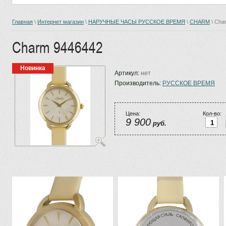
Главная
\
Интернет магазин
\
НАРУЧНЫЕ ЧАСЫ РУССКОЕ ВРЕМЯ
\
CHARM
\ Cha
Charm 9446442
Новинка
Артикул:
нет
Производитель:
РУССКОЕ ВРЕМЯ
Цена:
Кол-во:
9 900
руб.