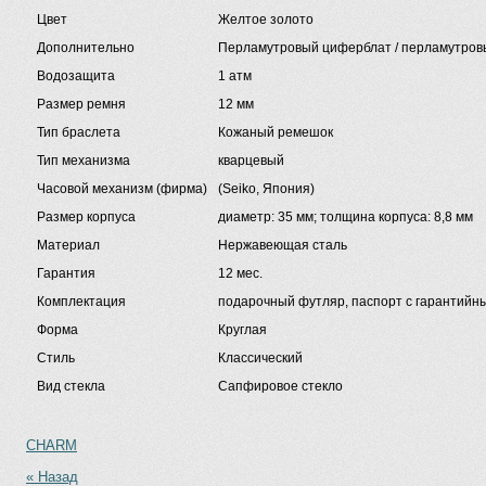
Цвет
Желтое золото
Дополнительно
Перламутровый циферблат / перламутров
Водозащита
1 атм
Размер ремня
12 мм
Тип браслета
Кожаный ремешок
Тип механизма
кварцевый
Часовой механизм (фирма)
(Seiko, Япония)
Размер корпуса
диаметр: 35 мм; толщина корпуса: 8,8 мм
Материал
Нержавеющая сталь
Гарантия
12 мес.
Комплектация
подарочный футляр, паспорт с гарантийн
Форма
Круглая
Стиль
Классический
Вид стекла
Сапфировое стекло
CHARM
« Назад