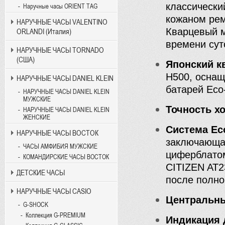
классически
Наручные часы ORIENT TAG
кожаном рем
НАРУЧНЫЕ ЧАСЫ VALENTINO
Кварцевый м
ORLANDI (Италия)
времени сут
НАРУЧНЫЕ ЧАСЫ TORNADO
(США)
Японский к
H500, оснащ
НАРУЧНЫЕ ЧАСЫ DANIEL KLEIN
батарей Eco-
НАРУЧНЫЕ ЧАСЫ DANIEL KLEIN
МУЖСКИЕ
Точность х
НАРУЧНЫЕ ЧАСЫ DANIEL KLEIN
ЖЕНСКИЕ
Система Ec
НАРУЧНЫЕ ЧАСЫ ВОСТОК
заключающа
ЧАСЫ АМФИБИЯ МУЖСКИЕ
циферблатом
КОМАНДИРСКИЕ ЧАСЫ ВОСТОК
CITIZEN AT2
ДЕТСКИЕ ЧАСЫ
после полно
НАРУЧНЫЕ ЧАСЫ CASIO
Центральн
G-SHOCK
Коллекция G-PREMIUM
Индикация 