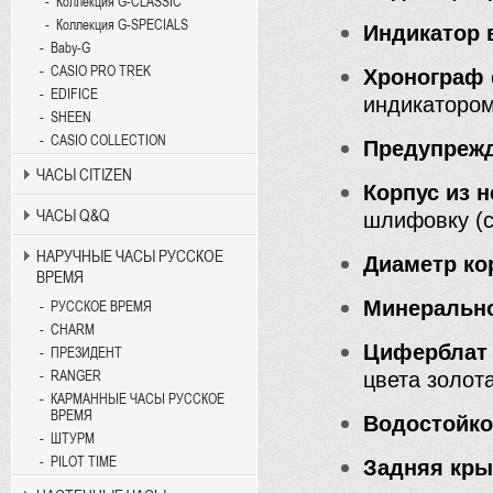
Коллекция G-CLASSIC
Коллекция G-SPECIALS
Индикатор 
Baby-G
CASIO PRO TREK
Хронограф
EDIFICE
индикатором
SHEEN
CASIO COLLECTION
Предупреж
ЧАСЫ CITIZEN
Корпус из 
ЧАСЫ Q&Q
шлифовку (с
НАРУЧНЫЕ ЧАСЫ РУССКОЕ
Диаметр ко
ВРЕМЯ
Минерально
РУССКОЕ ВРЕМЯ
CHARM
Циферблат
ПРЕЗИДЕНТ
RANGER
цвета золот
КАРМАННЫЕ ЧАСЫ РУССКОЕ
ВРЕМЯ
Водостойко
ШТУРМ
PILOT TIME
Задняя кр