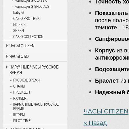
Коллекция G-CLASSIC
Точность х
Коллекция G-SPECIALS
Показатель
Baby-G
CASIO PRO TREK
после полно
EDIFICE
темноте - 18
SHEEN
CASIO COLLECTION
Сапфировое
ЧАСЫ CITIZEN
Корпус
из в
ЧАСЫ Q&Q
антикоррози
НАРУЧНЫЕ ЧАСЫ РУССКОЕ
Водозащит
ВРЕМЯ
Браслет
из 
РУССКОЕ ВРЕМЯ
CHARM
Надежный б
ПРЕЗИДЕНТ
RANGER
КАРМАННЫЕ ЧАСЫ РУССКОЕ
ВРЕМЯ
ЧАСЫ CITIZEN
ШТУРМ
PILOT TIME
« Назад