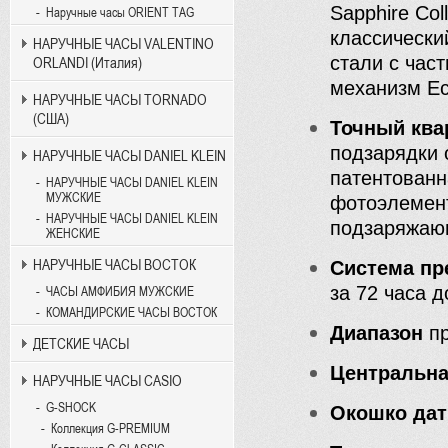
Sapphire Co
Наручные часы ORIENT TAG
классически
НАРУЧНЫЕ ЧАСЫ VALENTINO
стали с час
ORLANDI (Италия)
механизм Ec
НАРУЧНЫЕ ЧАСЫ TORNADO
(США)
Точный ква
подзарядки 
НАРУЧНЫЕ ЧАСЫ DANIEL KLEIN
патентованн
НАРУЧНЫЕ ЧАСЫ DANIEL KLEIN
МУЖСКИЕ
фотоэлемент
НАРУЧНЫЕ ЧАСЫ DANIEL KLEIN
подзаряжающ
ЖЕНСКИЕ
НАРУЧНЫЕ ЧАСЫ ВОСТОК
Система пр
за 72 часа д
ЧАСЫ АМФИБИЯ МУЖСКИЕ
КОМАНДИРСКИЕ ЧАСЫ ВОСТОК
Диапазон
пр
ДЕТСКИЕ ЧАСЫ
Центральн
НАРУЧНЫЕ ЧАСЫ CASIO
G-SHOCK
Окошко да
Коллекция G-PREMIUM