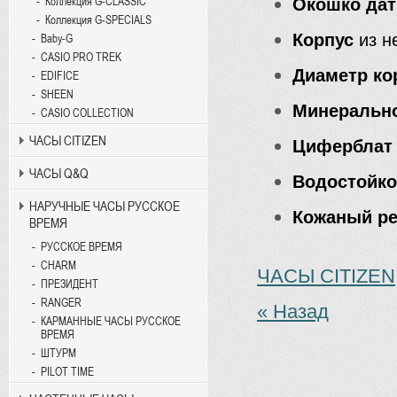
Коллекция G-CLASSIC
Окошко да
Коллекция G-SPECIALS
Корпус
из н
Baby-G
CASIO PRO TREK
Диаметр ко
EDIFICE
SHEEN
Минерально
CASIO COLLECTION
ЧАСЫ CITIZEN
Циферблат 
ЧАСЫ Q&Q
Водостойко
НАРУЧНЫЕ ЧАСЫ РУССКОЕ
Кожаный р
ВРЕМЯ
РУССКОЕ ВРЕМЯ
CHARM
ЧАСЫ CITIZEN
ПРЕЗИДЕНТ
RANGER
« Назад
КАРМАННЫЕ ЧАСЫ РУССКОЕ
ВРЕМЯ
ШТУРМ
PILOT TIME