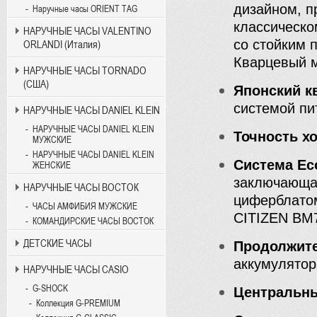
дизайном, п
Наручные часы ORIENT TAG
классическо
НАРУЧНЫЕ ЧАСЫ VALENTINO
со стойким 
ORLANDI (Италия)
Кварцевый м
НАРУЧНЫЕ ЧАСЫ TORNADO
(США)
Японский к
системой пи
НАРУЧНЫЕ ЧАСЫ DANIEL KLEIN
НАРУЧНЫЕ ЧАСЫ DANIEL KLEIN
Точность хо
МУЖСКИЕ
НАРУЧНЫЕ ЧАСЫ DANIEL KLEIN
Система Eco
ЖЕНСКИЕ
заключающа
НАРУЧНЫЕ ЧАСЫ ВОСТОК
циферблатом
ЧАСЫ АМФИБИЯ МУЖСКИЕ
CITIZEN BM
КОМАНДИРСКИЕ ЧАСЫ ВОСТОК
ДЕТСКИЕ ЧАСЫ
Продолжите
аккумулятор
НАРУЧНЫЕ ЧАСЫ CASIO
G-SHOCK
Центральн
Коллекция G-PREMIUM