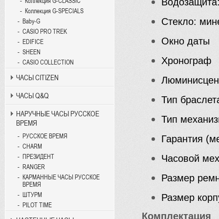
Водозащита:
Коллекция G-CLASSIC
Коллекция G-SPECIALS
Стекло: мин
Baby-G
CASIO PRO TREK
Окно даты
EDIFICE
SHEEN
Хронограф
CASIO COLLECTION
ЧАСЫ CITIZEN
Люминисцент
ЧАСЫ Q&Q
Тип браслет
НАРУЧНЫЕ ЧАСЫ РУССКОЕ
Тип механиз
ВРЕМЯ
РУССКОЕ ВРЕМЯ
Гарантия (ме
CHARM
Часовой мех
ПРЕЗИДЕНТ
RANGER
Размер ремн
КАРМАННЫЕ ЧАСЫ РУССКОЕ
ВРЕМЯ
ШТУРМ
Размер корп
PILOT TIME
Комплектация