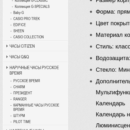
Коллекция G-CLASSIC
Коллекция G-SPECIALS
Форма: пря
Baby-G
CASIO PRO TREK
Цвет покрыт
EDIFICE
SHEEN
Материал ко
CASIO COLLECTION
Стиль: клас
ЧАСЫ CITIZEN
ЧАСЫ Q&Q
Водозащита:
НАРУЧНЫЕ ЧАСЫ РУССКОЕ
Стекло: Мин
ВРЕМЯ
Дополнитель
РУССКОЕ ВРЕМЯ
CHARM
Мультифунк
ПРЕЗИДЕНТ
RANGER
Календарь
КАРМАННЫЕ ЧАСЫ РУССКОЕ
ВРЕМЯ
Календарь н
ШТУРМ
PILOT TIME
Люминисцент