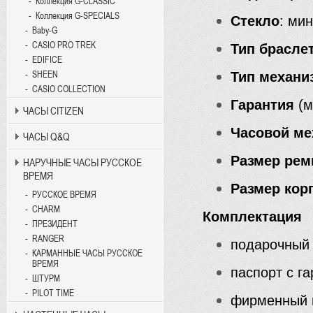
Коллекция G-CLASSIC
Коллекция G-SPECIALS
Стекло
: ми
Baby-G
CASIO PRO TREK
Тип браслет
EDIFICE
Тип механи
SHEEN
CASIO COLLECTION
Гарантия
(м
ЧАСЫ CITIZEN
Часовой ме
ЧАСЫ Q&Q
Размер рем
НАРУЧНЫЕ ЧАСЫ РУССКОЕ
ВРЕМЯ
Размер кор
РУССКОЕ ВРЕМЯ
CHARM
Комплектация
ПРЕЗИДЕНТ
RANGER
подарочный
КАРМАННЫЕ ЧАСЫ РУССКОЕ
ВРЕМЯ
паспорт с г
ШТУРМ
PILOT TIME
фирменный 