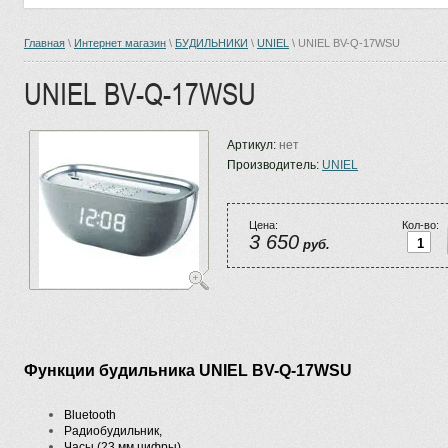
Главная
\
Интернет магазин
\
БУДИЛЬНИКИ
\
UNIEL
\ UNIEL BV-Q-17WSU
UNIEL BV-Q-17WSU
Артикул:
нет
Производитель:
UNIEL
Цена:
Кол-во:
3 650
руб.
Функции будильника UNIEL BV-Q-17WSU
Вluetooth
Радиобудильник,
Часы (23 мм цифры),