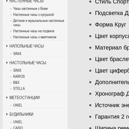
Стиль
Спорт
НАСТЕННЫЕ ЧАСЫ
Часы настенные с боем
Подсветка
Д
Настенные часы с кукушкой
Детские и музыкальные настенные
Форма
Круг
часы
Настенные часы на подвесе
Цвет корпус
Настенные часы с маятником
НАПОЛЬНЫЕ ЧАСЫ
Материал б
SINIX
Цвет брасле
НАСТОЛЬНЫЕ ЧАСЫ
Цвет цифер
SINIX
KAIROS
Дополнител
B&S
STELLA
Хронограф
Д
МЕТЕОСТАНЦИИ
Источник эн
UNIEL
БУДИЛЬНИКИ
Гарантия
2 г
UNIEL
Ширина рем
CASIO