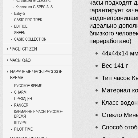
Коллекция G-CLASSIC
часы подходят дл
Коллекция G-SPECIALS
гарантирует кач
Baby-G
водонепроницаем
CASIO PRO TREK
идеально дополн
EDIFICE
близкого челове
SHEEN
CASIO COLLECTION
переработано)
ЧАСЫ CITIZEN
44x44x14 м
ЧАСЫ Q&Q
Вес
141 г
НАРУЧНЫЕ ЧАСЫ РУССКОЕ
Тип часов
Кв
ВРЕМЯ
РУССКОЕ ВРЕМЯ
Материал к
CHARM
ПРЕЗИДЕНТ
Класс водо
RANGER
КАРМАННЫЕ ЧАСЫ РУССКОЕ
Стекло
Мин
ВРЕМЯ
ШТУРМ
Способ ото
PILOT TIME