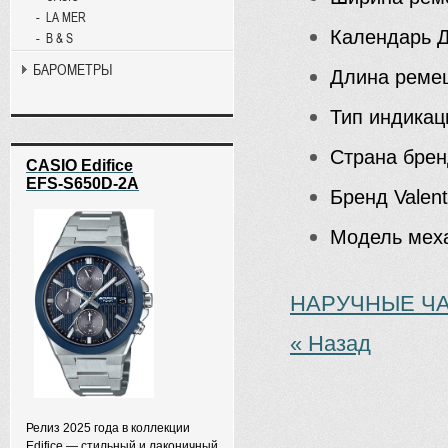
LA MER
Календарь
Д
B & S
БАРОМЕТРЫ
Длина реме
Тип индикац
Страна бре
CASIO Edifice
EFS-S650D-2A
Бренд
Valent
Модель мех
НАРУЧНЫЕ ЧАС
« Назад
Релиз 2025 года в коллекции
Edifice — стильный и лаконичный